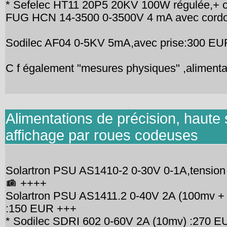
* Sefelec HT11 20P5 20KV 100W régulée,+
FUG HCN 14-3500 0-3500V 4 mA avec cord
Sodilec AF04 0-5KV 5mA,avec prise:300 EU
C f également "mesures physiques" ,aliment
Alimentations de précision, haute 
affichage par roues codeuses
Solartron PSU AS1410-2 0-30V 0-1A,tension 
++++
Solartron PSU AS1411.2 0-40V 2A (100mv + ve
:150 EUR +++
* Sodilec SDRI 602 0-60V 2A (10mv) :270 E