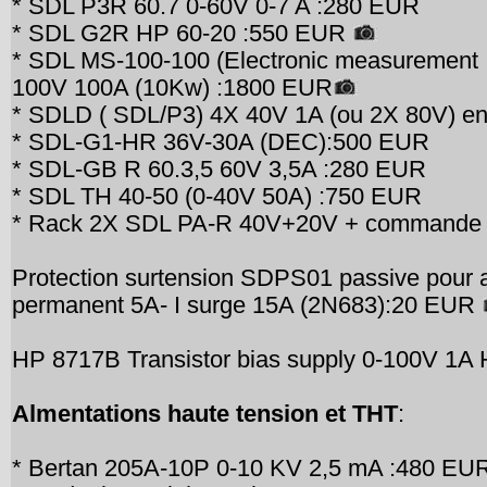
* SDL P3R 60.7 0-60V 0-7 A :280 EUR
* SDL G2R HP 60-20 :550 EUR
* SDL MS-100-100 (Electronic measurement
100V 100A (10Kw) :1800 EUR
* SDLD ( SDL/P3) 4X 40V 1A (ou 2X 80V) e
* SDL-G1-HR 36V-30A (DEC):500 EUR
* SDL-GB R 60.3,5 60V 3,5A :280 EUR
* SDL TH 40-50 (0-40V 50A) :750 EUR
* Rack 2X SDL PA-R 40V+20V + commande
Protection surtension SDPS01 passive pour al
permanent 5A- I surge 15A (2N683):20 EUR
HP 8717B Transistor bias supply 0-100V 1A
Almentations haute tension et THT
:
* Bertan 205A-10P 0-10 KV 2,5 mA :480 EU