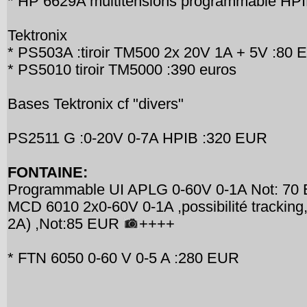
* HP 6629A multitensions programmable HP
Tektronix
* PS503A :tiroir TM500 2x 20V 1A + 5V :80
* PS5010 tiroir TM5000 :390 euros
Bases Tektronix cf "divers"
PS2511 G :0-20V 0-7A HPIB :320 EUR
FONTAINE:
Programmable UI APLG 0-60V 0-1A Not: 70
MCD 6010 2x0-60V 0-1A ,possibilité tracking,s
2A) ,Not:85 EUR
++++
* FTN 6050 0-60 V 0-5 A :280 EUR