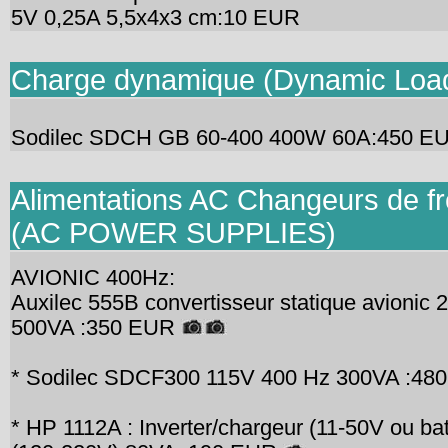
5V 0,25A 5,5x4x3 cm:10 EUR
Charge dynamique (Dynamic Loa
Sodilec SDCH GB 60-400 400W 60A:450 
Alimentations AC Changeurs de f
(AC POWER SUPPLIES)
AVIONIC 400Hz:
Auxilec 555B convertisseur statique avionic
500VA :350 EUR
* Sodilec SDCF300 115V 400 Hz 300VA :4
* HP 1112A : Inverter/chargeur (11-50V ou bat