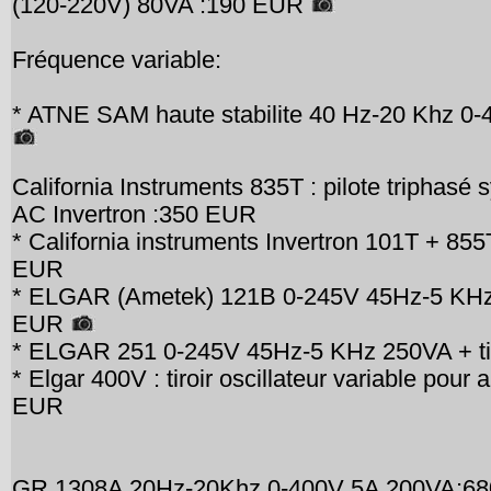
(120-220V) 80VA :190 EUR
Fréquence variable:
* ATNE SAM haute stabilite 40 Hz-20 Khz 0-
California Instruments 835T : pilote triphasé 
AC Invertron :350 EUR
* California instruments Invertron 101T + 8
EUR
* ELGAR (Ametek) 121B 0-245V 45Hz-5 KHz 12
EUR
* ELGAR 251 0-245V 45Hz-5 KHz 250VA + tir
* Elgar 400V : tiroir oscillateur variable pour
EUR
GR 1308A 20Hz-20Khz 0-400V 5A 200VA:6