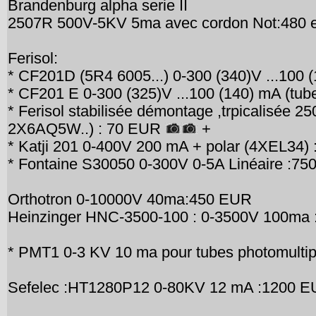
Brandenburg alpha serie II
2507R 500V-5KV 5ma avec cordon Not:480 
Ferisol:
* CF201D (5R4 6005...) 0-300 (340)V ...100
* CF201 E 0-300 (325)V ...100 (140) mA (tu
* Ferisol stabilisée démontage ,trpicalisée 
2X6AQ5W..) : 70 EUR
+
* Katji 201 0-400V 200 mA + polar (4XEL34)
* Fontaine S30050 0-300V 0-5A Linéaire :7
Orthotron 0-10000V 40ma:450 EUR
Heinzinger HNC-3500-100 : 0-3500V 100ma
* PMT1 0-3 KV 10 ma pour tubes photomulti
Sefelec :HT1280P12 0-80KV 12 mA :1200 