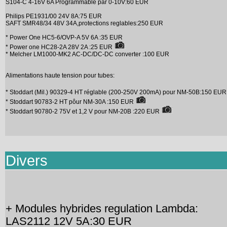
S104-C 4-16V 6A Programmable par 0-10V:60 EUR
Philips PE1931/00 24V 8A:75 EUR
SAFT SMR48/34 48V 34A,protections reglables:250 EUR
* Power One HC5-6/OVP-A 5V 6A :35 EUR
* Power one HC28-2A 28V 2A :25 EUR
* Melcher LM1000-MK2 AC-DC/DC-DC converter :100 EUR
Alimentations haute tension pour tubes:
* Stoddart (Mil.) 90329-4 HT réglable (200-250V 200mA) pour NM-50B:150 EU
* Stoddart 90783-2 HT pôur NM-30A :150 EUR
* Stoddart 90780-2 75V et 1,2 V pour NM-20B :220 EUR
Divers
+ Modules hybrides regulation Lambda:
LAS2112 12V 5A:30 EUR