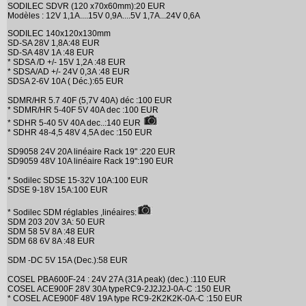
SODILEC SDVR (120 x70x60mm):20 EUR
Modèles : 12V 1,1A....15V 0,9A....5V 1,7A...24V 0,6A
SODILEC 140x120x130mm
SD-SA 28V 1,8A:48 EUR
SD-SA 48V 1A :48 EUR
* SDSA /D +/- 15V 1,2A :48 EUR
* SDSA/AD +/- 24V 0,3A :48 EUR
SDSA 2-6V 10A ( Déc.):65 EUR
SDMR/HR 5.7 40F (5,7V 40A) déc :100 EUR
* SDMR/HR 5-40F 5V 40A dec :100 EUR
* SDHR 5-40 5V 40A dec..:140 EUR
* SDHR 48-4,5 48V 4,5A dec :150 EUR
SD9058 24V 20A linéaire Rack 19" :220 EUR
SD9059 48V 10A linéaire Rack 19":190 EUR
* Sodilec SDSE 15-32V 10A:100 EUR
SDSE 9-18V 15A:100 EUR
* Sodilec SDM réglables ,linéaires:
SDM 203 20V 3A: 50 EUR
SDM 58 5V 8A :48 EUR
SDM 68 6V 8A :48 EUR
SDM -DC 5V 15A (Dec.):58 EUR
COSEL PBA600F-24 : 24V 27A (31A peak) (dec.) :110 EUR
COSEL ACE900F 28V 30A typeRC9-2J2J2J-0A-C :150 EUR
* COSEL ACE900F 48V 19A type RC9-2K2K2K-0A-C :150 EUR