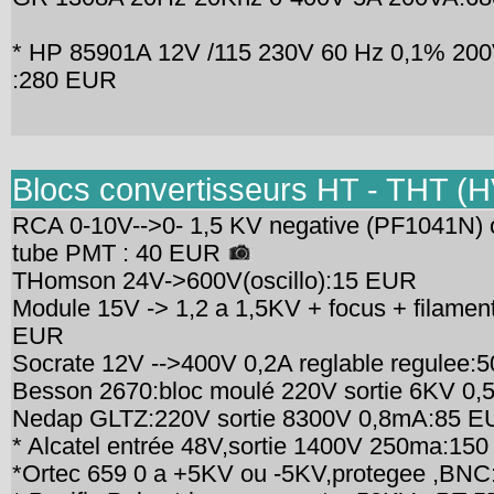
* HP 85901A 12V /115 230V 60 Hz 0,1% 200VA
:280 EUR
Blocs convertisseurs HT - THT (H
RCA 0-10V-->0- 1,5 KV negative (PF1041N) o
tube PMT : 40 EUR
THomson 24V->600V(oscillo):15 EUR
Module 15V -> 1,2 a 1,5KV + focus + filament
EUR
Socrate 12V -->400V 0,2A reglable regulee:
Besson 2670:bloc moulé 220V sortie 6KV 0
Nedap GLTZ:220V sortie 8300V 0,8mA:85 
* Alcatel entrée 48V,sortie 1400V 250ma:15
*Ortec 659 0 a +5KV ou -5KV,protegee ,BN