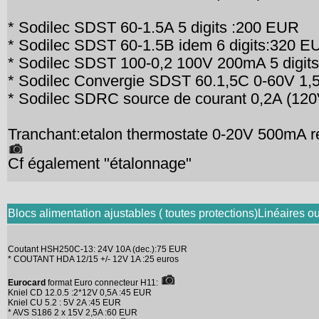
* Sodilec SDST 60-1.5A 5 digits :200 EUR
* Sodilec SDST 60-1.5B idem 6 digits:320 
* Sodilec SDST 100-0,2 100V 200mA 5 digi
* Sodilec Convergie SDST 60.1,5C 0-60V 1
* Sodilec SDRC source de courant 0,2A (12
Tranchant:etalon thermostate 0-20V 500mA r
Cf également "étalonnage"
Blocs alimentation ajustables ( toutes protections)Linéaires 
Coutant HSH250C-13: 24V 10A (dec.):75 EUR
* COUTANT HDA 12/15 +/- 12V 1A :25 euros
Eurocard
format Euro connecteur H11:
Kniel CD 12.0.5 :2*12V 0,5A :45 EUR
Kniel CU 5.2 : 5V 2A :45 EUR
* AVS S186 2 x 15V 2,5A :60 EUR