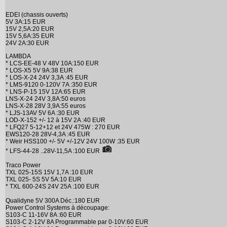
EDEI (chassis ouverts)
5V 3A:15 EUR
15V 2,5A:20 EUR
15V 5,6A:35 EUR
24V 2A:30 EUR
LAMBDA
* LCS-EE-48 V 48V 10A:150 EUR
* LOS-X5 5V 9A:38 EUR
* LOS-X-24 24V 3,3A :45 EUR
* LMS-9120 0-120V 7A :350 EUR
* LNS-P-15 15V 12A:65 EUR
LNS-X-24 24V 3,8A:50 euros
LNS-X-28 28V 3,9A:55 euros
* LJS-13AV 5V 6A :30 EUR
LOD-X-152 +/- 12 à 15V 2A :40 EUR
* LFQ27 5-12+12 et 24V 475W : 270 EUR
EWS120-28 28V-4,3A :45 EUR
* Weir HSS100 +/- 5V +/-12V 24V 100W :35 EUR
* LFS-44-28 ..28V-11,5A :100 EUR
Traco Power
TXL 025-15S 15V 1,7A :10 EUR
TXL 025- 5S 5V 5A:10 EUR
* TXL 600-24S 24V 25A :100 EUR
Qualidyne 5V 300A Déc.:180 EUR
Power Control Systems à découpage:
S103-C 11-16V 8A :60 EUR
S103-C 2-12V 8A Programmable par 0-10V:60 EUR