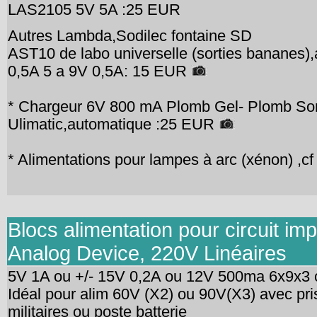
LAS2105 5V 5A :25 EUR
Autres Lambda,Sodilec fontaine SD
AST10 de labo universelle (sorties bananes),
0,5A 5 a 9V 0,5A: 15 EUR
* Chargeur 6V 800 mA Plomb Gel- Plomb So
Ulimatic,automatique :25 EUR
* Alimentations pour lampes à arc (xénon) ,cf
Blocs alimentation pour circuit im
Analog Device, 220V Linéaires
5V 1A ou +/- 15V 0,2A ou 12V 500ma 6x9x
Idéal pour alim 60V (X2) ou 90V(X3) avec pri
militaires ou poste batterie