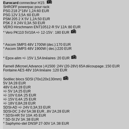
Eurocard
connecteur H15:
SHROFF powerpac pour rack:
PSG 218 2*18V 1,2A:60 EUR
PSG 12V 3,5A :60 EUR
PSM 205 2 X 5V 1,2A:50 EUR
PSK 2 X 24V 0,3A :50 EUR
VERO Hirschmann ENT10512-R 5V 12A :80 EUR
* Vero PK110 5V10A +/- 12-15V : 180 EUR
* Ascom SMPS 48V 1700W (dec.):170 EUR
* Ascom SMPS 48V 1900W ( dec.):220 EUR
* Epox-alim +/- 15V 1,5A linéaires :20 EUR
Farnell (Microel,Advance ) A1500 :24V (20-28V) 65A découpage.:150 EUR
Fontaine AES 48V 10A linéaire :120 EUR
Sodilec blocs SDSI (70x120x130mm)
5V 3A:28 EUR
48V 0,4A:28 EUR
+/- 5V 1A:25 EUR
+/- 10V 0,6A :25 EUR
+/- 15V 0,4A :25 EUR
+/- 18V 0,8A:28 EUR
SDSI-AD +/- 24V 0,3A:33 EUR
SDSI-DC 2-6V 5A:38 EUR...8V 2A:28 EUR
* SDSI-HR 5V 10A :45 EUR
* SD-SI 2V 3A :38 EUR
* Saphymo-stel DNSP 27-30V 1A :38 EUR