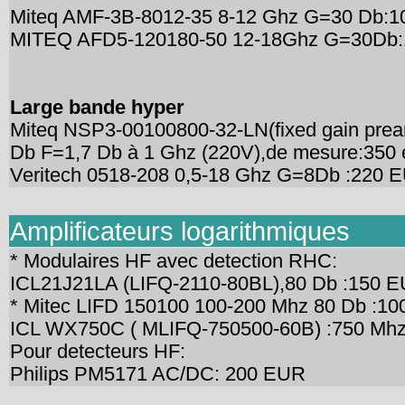
Miteq AMF-3B-8012-35 8-12 Ghz G=30 Db:
MITEQ AFD5-120180-50 12-18Ghz G=30Db
Large bande hyper
Miteq NSP3-00100800-32-LN(fixed gain prea
Db F=1,7 Db à 1 Ghz (220V),de mesure:350 
Veritech 0518-208 0,5-18 Ghz G=8Db :220 
Amplificateurs logarithmiques
* Modulaires HF avec detection RHC:
ICL21J21LA (LIFQ-2110-80BL),80 Db :150 
* Mitec LIFD 150100 100-200 Mhz 80 Db :1
ICL WX750C ( MLIFQ-750500-60B) :750 Mh
Pour detecteurs HF:
Philips PM5171 AC/DC: 200 EUR