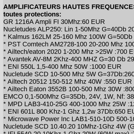
AMPLIFICATEURS HAUTES FREQUENCES de
toutes protections:
GR 1216A Ampli FI 30Mhz:60 EUR
Nucletudes ALP250: Lin 1-50Mhz G=40Db 
* Kalmus 162LM 25-160 Mhz 100W G=50Db 
* PST Comtech AM2728-100 20-200 Mhz 10
* Ailtech/eaton 2020 1-200 Mhz >25W :700
* Avantek AV-8M 2Khz-400 MHZ G=30 Db 2
* ENI 550L 1,5-400 Mhz 50W :1000 EUR
Nucletude SCD 10-500 Mhz 5W G=37Db:26
* Ailtech 20512 150-512 Mhz 40W :550 EUR
* Ailtech Eaton 3552B 100-500 Mhz 30W :8
EMCO 0,1-500Mhz G=35Db, 24V, 1W, Nf: 3
* MPD LAB3-410-25G 400-1000 Mhz 25W :
* ENI 601L 800 Khz-1 Ghz 1,2w 37Db:650 
* Microwave Power Inc LAB1-510-10D 500-
Nucletude SCD 10.40.20 10Mhz-1Ghz 4W 
* IFI 5540-20 10Khz-1 Ghz 20W (60W max)