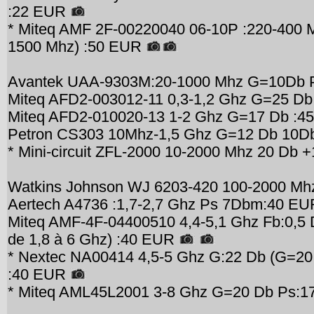
:22 EUR
* Miteq AMF 2F-00220040 06-10P :220-400 M
1500 Mhz) :50 EUR
Avantek UAA-9303M:20-1000 Mhz G=10Db
Miteq AFD2-003012-11 0,3-1,2 Ghz G=25 Db
Miteq AFD2-010020-13 1-2 Ghz G=17 Db :4
Petron CS303 10Mhz-1,5 Ghz G=12 Db 10
* Mini-circuit ZFL-2000 10-2000 Mhz 20 D
Watkins Johnson WJ 6203-420 100-2000 M
Aertech A4736 :1,7-2,7 Ghz Ps 7Dbm:40 EU
Miteq AMF-4F-04400510 4,4-5,1 Ghz Fb:0,
de 1,8 à 6 Ghz) :40 EUR
* Nextec NA00414 4,5-5 Ghz G:22 Db (G=20
:40 EUR
* Miteq AML45L2001 3-8 Ghz G=20 Db Ps: