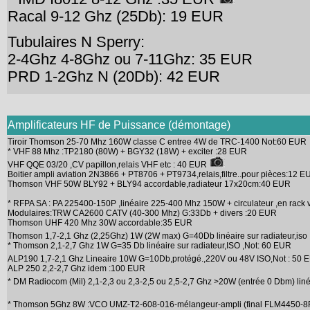
Racal 9-12 Ghz (25Db): 19 EUR
Tubulaires N Sperry:
2-4Ghz 4-8Ghz ou 7-11Ghz: 35 EUR
PRD 1-2Ghz N (20Db): 42 EUR
Amplificateurs HF de Puissance (démontage)
Tiroir Thomson 25-70 Mhz 160W classe C entree 4W de TRC-1400 Not:60 EUR
* VHF 88 Mhz :TP2180 (80W) + BGY32 (18W) + exciter :28 EUR
VHF QQE 03/20 ,CV papillon,relais VHF etc : 40 EUR
Boitier ampli aviation 2N3866 + PT8706 + PT9734,relais,filtre..pour pièces:12 E
Thomson VHF 50W BLY92 + BLY94 accordable,radiateur 17x20cm:40 EUR
* RFPA SA : PA 225400-150P ,linéaire 225-400 Mhz 150W + circulateur ,en rack 
Modulaires:TRW CA2600 CATV (40-300 Mhz) G:33Db + divers :20 EUR
Thomson UHF 420 Mhz 30W accordable:35 EUR
Thomson 1,7-2,1 Ghz (2,25Ghz) 1W (2W max) G=40Db linéaire sur radiateur,is
* Thomson 2,1-2,7 Ghz 1W G=35 Db linéaire sur radiateur,ISO ,Not: 60 EUR
ALP190 1,7-2,1 Ghz Lineaire 10W G=10Db,protégé.,220V ou 48V ISO,Not : 50
ALP 250 2,2-2,7 Ghz idem :100 EUR
* DM Radiocom (Mil) 2,1-2,3 ou 2,3-2,5 ou 2,5-2,7 Ghz >20W (entrée 0 Dbm) lin
* Thomson 5Ghz 8W :VCO UMZ-T2-608-016-mélangeur-ampli (final FLM4450-8F) 2