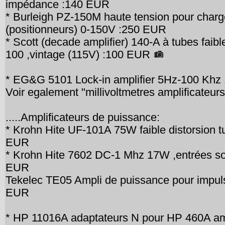
impédance :140 EUR
* Burleigh PZ-150M haute tension pour charg
(positionneurs) 0-150V :250 EUR
* Scott (decade amplifier) 140-A à tubes fai
100 ,vintage (115V) :100 EUR
* EG&G 5101 Lock-in amplifier 5Hz-100 Kh
Voir egalement "millivoltmetres amplificateur
.....Amplificateurs de puissance:
* Krohn Hite UF-101A 75W faible distorsion 
EUR
* Krohn Hite 7602 DC-1 Mhz 17W ,entrées sort
EUR
Tekelec TE05 Ampli de puissance pour impul
EUR
* HP 11016A adaptateurs N pour HP 460A am