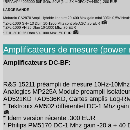
*RFPA AP44005000-50P 5Ghz 50W (final 2X MGFC47A4450 ) :200 EUR
LARGE BANDE
:
Motorola CA2870 Ampli Hybride lineaire 20-400 Mhz gain mini 30Db 0,5W Neuf
* ZFL-1000 GH+ 13 Dbm 10-1200 Mhz controle AGC :75 EUR
* ZFL-1000 VH 25 Dbm 10-1000 Mhz :70 EUR
* ZHL-3010 26 Dbm 50-1000 Mhz : 50 EUR
Amplificateurs de mesure (power 
Amplificateurs DC-BF:
R&S 15211 préampli de mesure 10Hz-10Mh
Analogics MP225A Module preampli isolateur
AD521KD +AD536KD, Cartes amplis Log-R
* Tektronix AM502 différentiel DC-1 Mhz ga
* Idem version récente :300 EUR
* Philips PM5170 DC-1 Mhz gain -20 à + 40