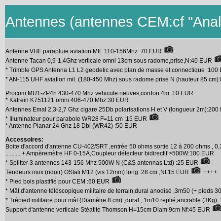
Antennes (antennes CEM:cf "Anal
Antenne VHF parapluie aviation MIL 110-156Mhz :70 EUR
Antenne Tacan 0,9-1,4Ghz verticale omni 13cm sous radome,prise,N:40 EUR
* Trimble GPS Antenna L1 L2 geodetic avec plan de masse et connectique :10
* AN-115 UHF aviation mil. (180-450 Mhz) sous radome prise N (hauteur 85 cm
Procom MU1-ZP4h 430-470 Mhz vehicule neuves,cordon 4m :10 EUR
* Katrein K751121 omni 406-470 Mhz:30 EUR
Antennes Emal 2,3-2,7 Ghz cigare 25Db polarisations H et V (longueur 2m):20
* Illuminateur pour parabole WR28 F=11 cm :15 EUR
* Antenne Planar 24 Ghz 18 Dbi (WR42) :50 EUR
Accessoires:
Boite d'accord d'antenne CU-402/SRT ,entrée 50 ohms sortie 12 à 200 ohms , 0
.......... + Ampèremètre HF 0-15A,Coupleur détecteur bidirectif >500W:100 EUR
* Splitter 3 antennes 143-156 Mhz 500W N (C&S antennas Ltd) :25 EUR
Tendeurs inox (ridoir) OStali M12 (vis 12mm) long :28 cm ,Nf:15 EUR
++++
* Pied bois plastifié pour CEM :60 EUR
* Mât d'antenne téléscopique militaire de terrain,dural anodisé ,3m50 (+ pieds
* Trépied militaire pour mât (Diamètre 8 cm) ,dural , 1m10 replié,ancrable (3Kg
Support d'antenne verticale Stéatite Thomson H=15cm Diam 9cm Nf:45 EUR