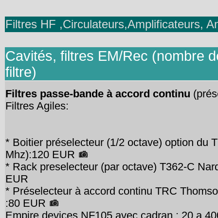
Filtres HF ,Circulateurs,Amplificateurs, 
Cavités, filtres EM/Rec (nombre d
filtre)
Filtres passe-bande à accord continu
(prése
Filtres Agiles:
* Boitier préselecteur (1/2 octave) option 
Mhz):120 EUR
* Rack preselecteur (par octave) T362-C Na
EUR
* Préselecteur à accord continu TRC Thomson
:80 EUR
Empire devices NF105 avec cadran : 20 a 40