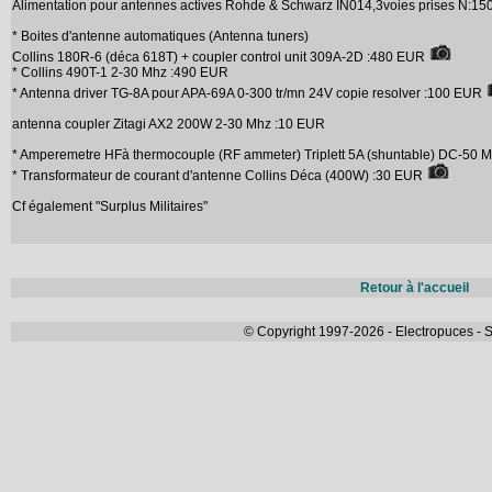
Alimentation pour antennes actives Rohde & Schwarz IN014,3voies prises N:1
* Boites d'antenne automatiques (Antenna tuners)
Collins 180R-6 (déca 618T) + coupler control unit 309A-2D :480 EUR
* Collins 490T-1 2-30 Mhz :490 EUR
* Antenna driver TG-8A pour APA-69A 0-300 tr/mn 24V copie resolver :100 EUR
antenna coupler Zitagi AX2 200W 2-30 Mhz :10 EUR
* Amperemetre HFà thermocouple (RF ammeter) Triplett 5A (shuntable) DC-50 
* Transformateur de courant d'antenne Collins Déca (400W) :30 EUR
Cf également "Surplus Militaires"
Retour à l'accueil
© Copyright 1997-2026 - Electropuces - S